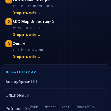
1
от 0 ₽ · комиссия 0,05%
Открыть счёт →
БКС Мир Инвестиций
2
от 30 000 ₽ · QUIK
Открыть счёт →
Финам
3
от 0 ₽ · скальпинг
Открыть счёт →
📊 КАТЕГОРИИ
Без рубрики
101
Опционы
85
Bybit
Bitmart
BingX
PrimeXBT
15
15
15
15
Рейтинг
84