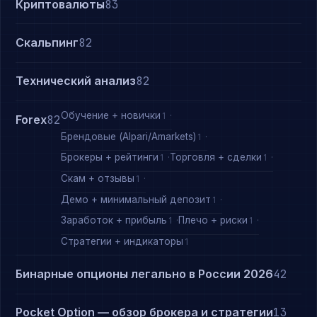
Криптовалюты
83
Скальпинг
82
Технический анализ
82
Обучение + новички
1
Forex
82
Брендовые (Alpari/Amarkets)
1
Брокеры + рейтинги
Торговля + сделки
1
1
Скам + отзывы
1
Демо + минимальный депозит
1
Заработок + прибыль
Плечо + риски
1
1
Стратегии + индикаторы
1
Бинарные опционы легально в России 2026
42
Pocket Option — обзор брокера и стратегии
13