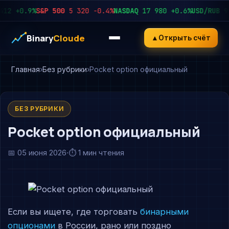
+0.9%
S&P 500
5 320
−0.4%
NASDAQ
17 980
+0.6%
USD/RUB
92.4
Binary
Cloude
▲
Открыть счёт
Главная
Без рубрики
Pocket option официальный
БЕЗ РУБРИКИ
Pocket option официальный
📅
05 июня 2026
·
⏱ 1 мин чтения
Если вы ищете, где торговать
бинарными
опционами
в России, рано или поздно