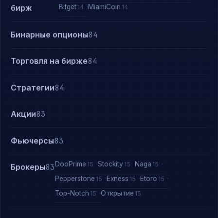
Bitget
MiamiCoin
бирж
14
14
Бинарные опционы
84
Торговля на бирже
84
Стратегии
84
Акции
83
Фьючерсы
83
DooPrime
Stockity
Naga
15
15
15
Брокеры
83
Pepperstone
Exness
Etoro
15
15
15
Top-Notch
Открытие
15
15