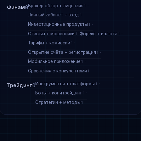
Брокер обзор + лицензия
1
Финам
0
Личный кабинет + вход
1
Инвестиционные продукты
1
Отзывы + мошенники
Форекс + валюта
1
1
Тарифы + комиссии
1
Открытие счёта + регистрация
1
Мобильное приложение
1
Сравнения с конкурентами
1
Инструменты + платформы
1
Трейдинг
0
Боты + копитрейдинг
1
Стратегии + методы
1