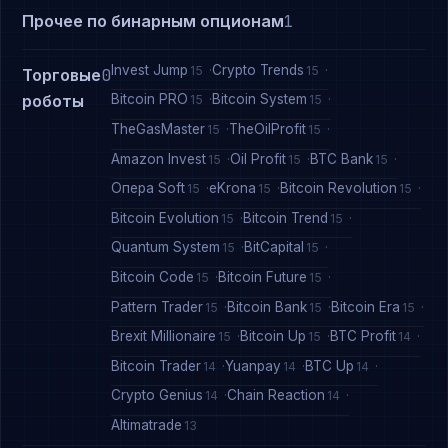
Прочее по бинарным опционам
1
Invest Jump
Crypto Trends
15
15
Торговые
0
Bitcoin PRO
Bitcoin System
роботы
15
15
TheGasMaster
TheOilProfit
15
15
Amazon Invest
Oil Profit
BTC Bank
15
15
15
Опера Soft
eKrona
Bitcoin Revolution
15
15
15
Bitcoin Evolution
Bitcoin Trend
15
15
Quantum System
BitCapital
15
15
Bitcoin Code
Bitcoin Future
15
15
Pattern Trader
Bitcoin Bank
Bitcoin Era
15
15
15
Brexit Millionaire
Bitcoin Up
BTC Profit
15
15
14
Bitcoin Trader
Yuanpay
BTC Up
14
14
14
Crypto Genius
Chain Reaction
14
14
Altimatrade
13