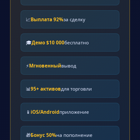
📈
Выплата 92%
за сделку
🎓
Демо $10 000
бесплатно
⚡
Мгновенный
вывод
📊
95+ активов
для торговли
📱
iOS/Android
приложение
🎁
Бонус 50%
на пополнение