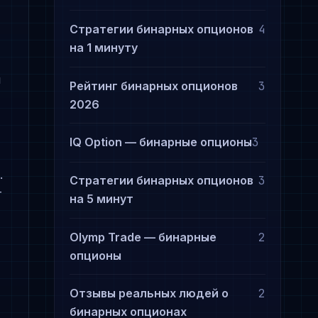
Стратегии бинарных опционов
4
на 1 минуту
ы
Рейтинг бинарных опционов
3
2026
IQ Option — бинарные опционы
3
.
Стратегии бинарных опционов
3
т
на 5 минут
Olymp Trade — бинарные
2
опционы
Отзывы реальных людей о
2
бинарных опционах