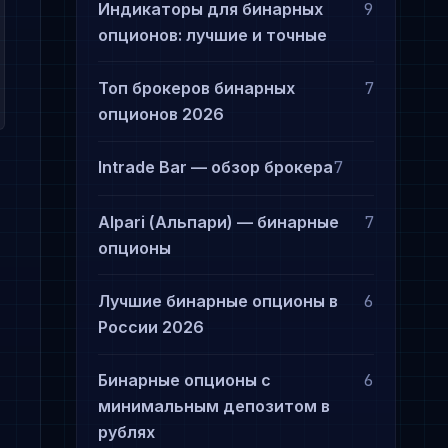
Индикаторы для бинарных
9
опционов: лучшие и точные
Топ брокеров бинарных
7
опционов 2026
Intrade Bar — обзор брокера
7
Alpari (Альпари) — бинарные
7
опционы
Лучшие бинарные опционы в
6
России 2026
Бинарные опционы с
6
минимальным депозитом в
рублях