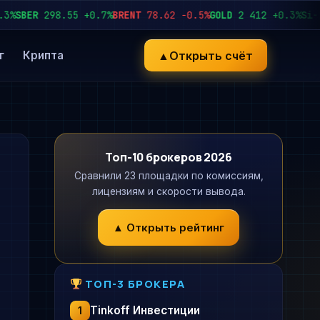
BER
298.55
+0.7%
BRENT
78.62
−0.5%
GOLD
2 412
+0.3%
Si-12.2
▲
Открыть счёт
г
Крипта
Топ-10 брокеров 2026
Сравнили 23 площадки по комиссиям,
лицензиям и скорости вывода.
▲ Открыть рейтинг
ТОП-3 БРОКЕРА
Tinkoff Инвестиции
1