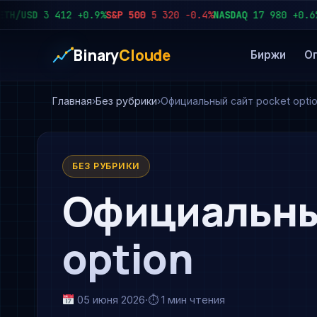
USD
3 412
+0.9%
S&P 500
5 320
−0.4%
NASDAQ
17 980
+0.6%
USD
Binary
Cloude
Биржи
О
Главная
Без рубрики
Официальный сайт pocket opti
БЕЗ РУБРИКИ
Официальны
option
05 июня 2026
·
⏱ 1 мин чтения