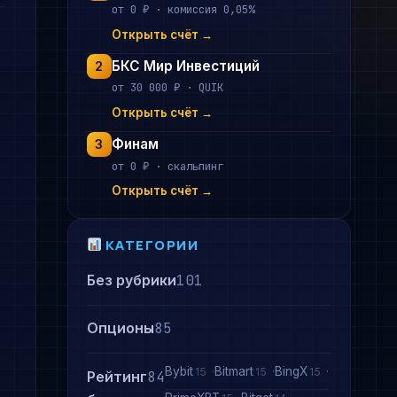
от 0 ₽ · комиссия 0,05%
Открыть счёт →
БКС Мир Инвестиций
2
от 30 000 ₽ · QUIK
Открыть счёт →
Финам
3
от 0 ₽ · скальпинг
Открыть счёт →
КАТЕГОРИИ
Без рубрики
101
Опционы
85
Bybit
Bitmart
BingX
15
15
15
Рейтинг
84