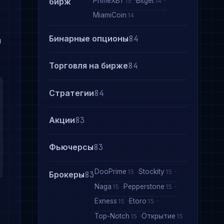
PrimeXBT
Bitget
бирж
15
14
MiamiCoin
14
Бинарные опционы
84
и
Торговля на бирже
84
Стратегии
84
Акции
83
Фьючерсы
83
DooPrime
Stockity
15
15
Брокеры
83
Naga
Pepperstone
15
15
Exness
Etoro
15
15
Top-Notch
Открытие
15
15