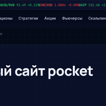
/RUB
92.45
+0.12%
EUR/USD
1.0884
−0.08%
GAZP
152.40
+2.3%
S
пционы
Стратегии
Акции
Фьючерсы
Скальпин
on
й сайт pocket