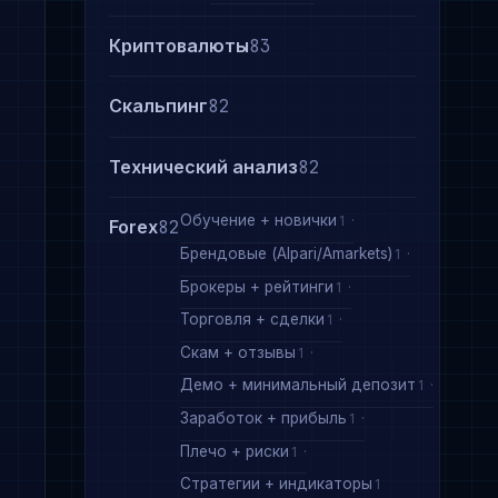
Криптовалюты
83
Скальпинг
82
Технический анализ
82
Обучение + новички
1
Forex
82
Брендовые (Alpari/Amarkets)
1
Брокеры + рейтинги
1
Торговля + сделки
1
Скам + отзывы
1
Демо + минимальный депозит
1
Заработок + прибыль
1
Плечо + риски
1
Стратегии + индикаторы
1