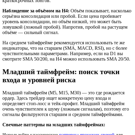
краткосрочных лонгов.
Наблюдение за объёмом на H4:
Объём показывает, насколько
серьёзна консолидация или пробой. Если цена пробивает
уровень консолидации, но объём низкий, это может быть
ловушкой (ложный пробой). Напротив, пробой на растущем
объёме — сильный сигнал.
На среднем таймфрейме рекомендуется использовать те же
индикаторы, что на старшем (SMA, MACD, RSI), но с более
чувствительными параметрами. Например, если на D1 вы
смотрите SMA 50/200, на H4 можно использовать SMA 20/50.
Младший таймфрейм: поиск точки
входа и уровней риска
Младший таймфрейм (M5, M15, M30) — это где рождается
ордер. Здесь трейдер ищет конкретную цену входа и
определяет стоп-лосс и тейк-профит. Младший таймфрейм
очень чувствителен к шуму (ложным сигналам), поэтому его
сигналы фильтруются старшим и средним таймфреймами.
Свечные паттерны на младших таймфреймах:
Используйте классические
паттерны японских свечей
для