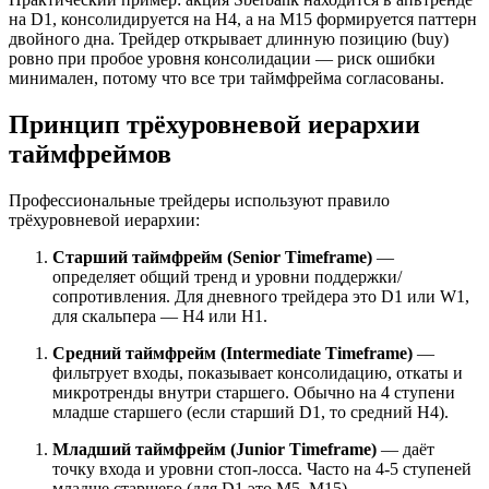
на D1, консолидируется на H4, а на M15 формируется паттерн
двойного дна. Трейдер открывает длинную позицию (buy)
ровно при пробое уровня консолидации — риск ошибки
минимален, потому что все три таймфрейма согласованы.
Принцип трёхуровневой иерархии
таймфреймов
Профессиональные трейдеры используют правило
трёхуровневой иерархии:
Старший таймфрейм (Senior Timeframe)
—
определяет общий тренд и уровни поддержки/
сопротивления. Для дневного трейдера это D1 или W1,
для скальпера — H4 или H1.
Средний таймфрейм (Intermediate Timeframe)
—
фильтрует входы, показывает консолидацию, откаты и
микротренды внутри старшего. Обычно на 4 ступени
младше старшего (если старший D1, то средний H4).
Младший таймфрейм (Junior Timeframe)
— даёт
точку входа и уровни стоп-лосса. Часто на 4-5 ступеней
младше старшего (для D1 это M5–M15).