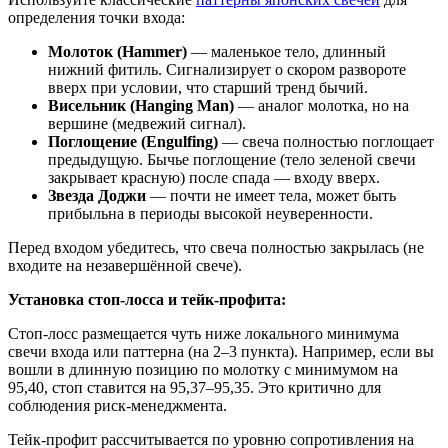
определения точки входа:
Молоток (Hammer)
— маленькое тело, длинный
нижний фитиль. Сигнализирует о скором развороте
вверх при условии, что старший тренд бычий.
Висельник (Hanging Man)
— аналог молотка, но на
вершине (медвежий сигнал).
Поглощение (Engulfing)
— свеча полностью поглощает
предыдущую. Бычье поглощение (тело зеленой свечи
закрывает красную) после спада — входу вверх.
Звезда Доджи
— почти не имеет тела, может быть
прибыльна в периоды высокой неуверенности.
Перед входом убедитесь, что свеча полностью закрылась (не
входите на незавершённой свече).
Установка стоп-лосса и тейк-профита:
Стоп-лосс размещается чуть ниже локального минимума
свечи входа или паттерна (на 2–3 пункта). Например, если вы
вошли в длинную позицию по молотку с минимумом на
95,40, стоп ставится на 95,37–95,35. Это критично для
соблюдения риск-менеджмента.
Тейк-профит рассчитывается по уровню сопротивления на