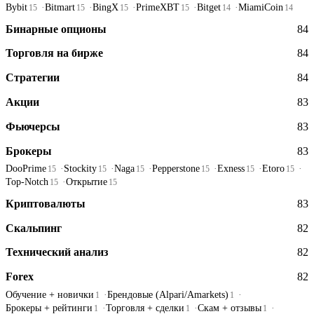
Bybit
Bitmart
BingX
PrimeXBT
Bitget
MiamiCoin
15
15
15
15
14
14
Бинарные опционы
84
Торговля на бирже
84
Стратегии
84
Акции
83
Фьючерсы
83
Брокеры
83
DooPrime
Stockity
Naga
Pepperstone
Exness
Etoro
15
15
15
15
15
15
Top-Notch
Открытие
15
15
Криптовалюты
83
Скальпинг
82
Технический анализ
82
Forex
82
Обучение + новички
Брендовые (Alpari/Amarkets)
1
1
Брокеры + рейтинги
Торговля + сделки
Скам + отзывы
1
1
1