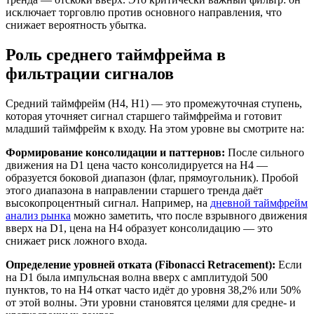
исключает торговлю против основного направления, что
снижает вероятность убытка.
Роль среднего таймфрейма в
фильтрации сигналов
Средний таймфрейм (H4, H1) — это промежуточная ступень,
которая уточняет сигнал старшего таймфрейма и готовит
младший таймфрейм к входу. На этом уровне вы смотрите на:
Формирование консолидации и паттернов:
После сильного
движения на D1 цена часто консолидируется на H4 —
образуется боковой диапазон (флаг, прямоугольник). Пробой
этого диапазона в направлении старшего тренда даёт
высокопроцентный сигнал. Например, на
дневной таймфрейм
анализ рынка
можно заметить, что после взрывного движения
вверх на D1, цена на H4 образует консолидацию — это
снижает риск ложного входа.
Определение уровней отката (Fibonacci Retracement):
Если
на D1 была импульсная волна вверх с амплитудой 500
пунктов, то на H4 откат часто идёт до уровня 38,2% или 50%
от этой волны. Эти уровни становятся целями для средне- и