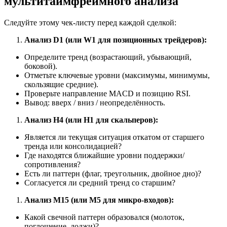
мультитаймфреймного анализа
Следуйте этому чек-листу перед каждой сделкой:
Анализ D1 (или W1 для позиционных трейдеров):
Определите тренд (возрастающий, убывающий,
боковой).
Отметьте ключевые уровни (максимумы, минимумы,
скользящие средние).
Проверьте направление MACD и позицию RSI.
Вывод: вверх / вниз / неопределённость.
Анализ H4 (или H1 для скальперов):
Является ли текущая ситуация откатом от старшего
тренда или консолидацией?
Где находятся ближайшие уровни поддержки/
сопротивления?
Есть ли паттерн (флаг, треугольник, двойное дно)?
Согласуется ли средний тренд со старшим?
Анализ M15 (или M5 для микро-входов):
Какой свечной паттерн образовался (молоток,
поглощение, доджи)?