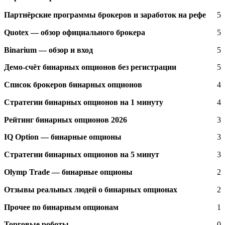
Партнёрские программы брокеров и заработок на рефе
5
Quotex — обзор официального брокера
5
Binarium — обзор и вход
5
Демо-счёт бинарных опционов без регистрации
5
Список брокеров бинарных опционов
4
Стратегии бинарных опционов на 1 минуту
4
Рейтинг бинарных опционов 2026
3
IQ Option — бинарные опционы
3
Стратегии бинарных опционов на 5 минут
3
Olymp Trade — бинарные опционы
2
Отзывы реальных людей о бинарных опционах
2
Прочее по бинарным опционам
1
Торговые роботы
0