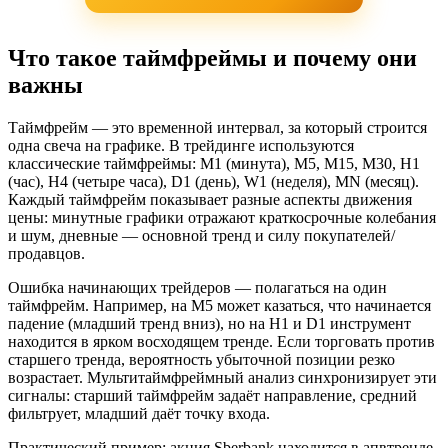
Что такое таймфреймы и почему они
важны
Таймфрейм — это временной интервал, за который строится
одна свеча на графике. В трейдинге используются
классические таймфреймы: M1 (минута), M5, M15, M30, H1
(час), H4 (четыре часа), D1 (день), W1 (неделя), MN (месяц).
Каждый таймфрейм показывает разные аспекты движения
цены: минутные графики отражают краткосрочные колебания
и шум, дневные — основной тренд и силу покупателей/
продавцов.
Ошибка начинающих трейдеров — полагаться на один
таймфрейм. Например, на M5 может казаться, что начинается
падение (младший тренд вниз), но на H1 и D1 инструмент
находится в ярком восходящем тренде. Если торговать против
старшего тренда, вероятность убыточной позиции резко
возрастает. Мультитаймфреймный анализ синхронизирует эти
сигналы: старший таймфрейм задаёт направление, средний
фильтрует, младший даёт точку входа.
Практический пример: акция Sberbank находится в апвтренде