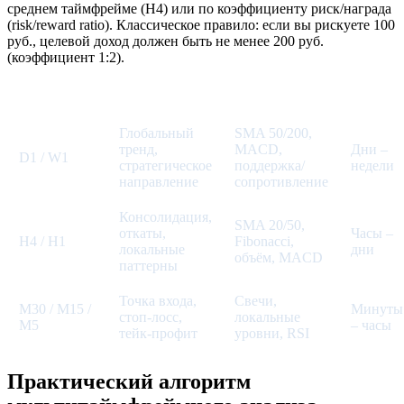
среднем таймфрейме (H4) или по коэффициенту риск/награда
(risk/reward ratio). Классическое правило: если вы рискуете 100
руб., целевой доход должен быть не менее 200 руб.
(коэффициент 1:2).
Таймфрейм
Цель анализа
Инструменты
Горизон
Глобальный
SMA 50/200,
тренд,
MACD,
Дни –
D1 / W1
стратегическое
поддержка/
недели
направление
сопротивление
Консолидация,
SMA 20/50,
откаты,
Часы –
H4 / H1
Fibonacci,
локальные
дни
объём, MACD
паттерны
Точка входа,
Свечи,
M30 / M15 /
Минуты
стоп-лосс,
локальные
M5
– часы
тейк-профит
уровни, RSI
Практический алгоритм