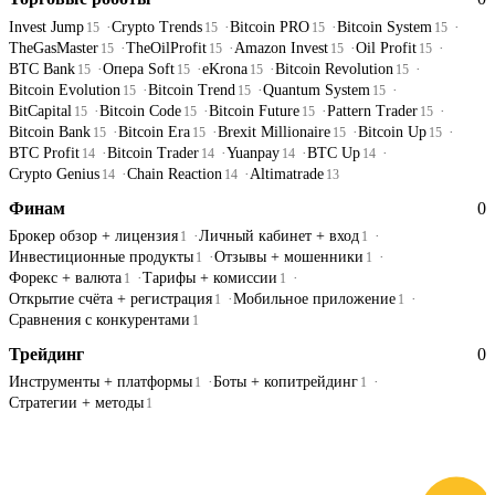
Invest Jump
Crypto Trends
Bitcoin PRO
Bitcoin System
15
15
15
15
TheGasMaster
TheOilProfit
Amazon Invest
Oil Profit
15
15
15
15
BTC Bank
Опера Soft
eKrona
Bitcoin Revolution
15
15
15
15
Bitcoin Evolution
Bitcoin Trend
Quantum System
15
15
15
BitCapital
Bitcoin Code
Bitcoin Future
Pattern Trader
15
15
15
15
Bitcoin Bank
Bitcoin Era
Brexit Millionaire
Bitcoin Up
15
15
15
15
BTC Profit
Bitcoin Trader
Yuanpay
BTC Up
14
14
14
14
Crypto Genius
Chain Reaction
Altimatrade
14
14
13
Финам
0
Брокер обзор + лицензия
Личный кабинет + вход
1
1
Инвестиционные продукты
Отзывы + мошенники
1
1
Форекс + валюта
Тарифы + комиссии
1
1
Открытие счёта + регистрация
Мобильное приложение
1
1
Сравнения с конкурентами
1
Трейдинг
0
Инструменты + платформы
Боты + копитрейдинг
1
1
Стратегии + методы
1