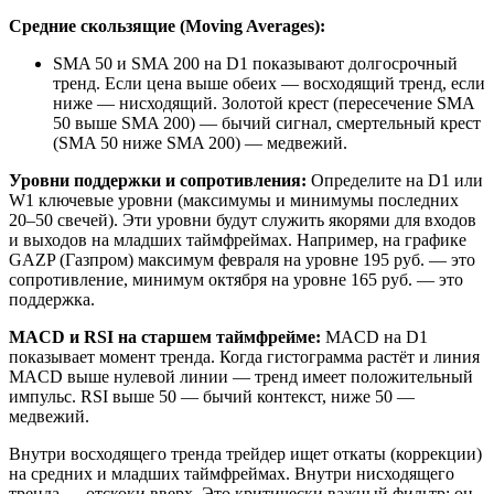
Средние скользящие (Moving Averages):
SMA 50 и SMA 200 на D1 показывают долгосрочный
тренд. Если цена выше обеих — восходящий тренд, если
ниже — нисходящий. Золотой крест (пересечение SMA
50 выше SMA 200) — бычий сигнал, смертельный крест
(SMA 50 ниже SMA 200) — медвежий.
Уровни поддержки и сопротивления:
Определите на D1 или
W1 ключевые уровни (максимумы и минимумы последних
20–50 свечей). Эти уровни будут служить якорями для входов
и выходов на младших таймфреймах. Например, на графике
GAZP (Газпром) максимум февраля на уровне 195 руб. — это
сопротивление, минимум октября на уровне 165 руб. — это
поддержка.
MACD и RSI на старшем таймфрейме:
MACD на D1
показывает момент тренда. Когда гистограмма растёт и линия
MACD выше нулевой линии — тренд имеет положительный
импульс. RSI выше 50 — бычий контекст, ниже 50 —
медвежий.
Внутри восходящего тренда трейдер ищет откаты (коррекции)
на средних и младших таймфреймах. Внутри нисходящего
тренда — отскоки вверх. Это критически важный фильтр: он