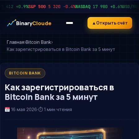
12
+0.9%
S&P 500
5 320
−0.4%
NASDAQ
17 980
+0.6%
USD/RUB
92
Binary
Cloude
▲
Открыть счёт
Главная
Bitcoin Bank
Как зарегистрироваться в Bitcoin Bank за 5 минут
BITCOIN BANK
Как зарегистрироваться в
Bitcoin Bank за 5 минут
16 мая 2026
·
⏱ 1 мин чтения