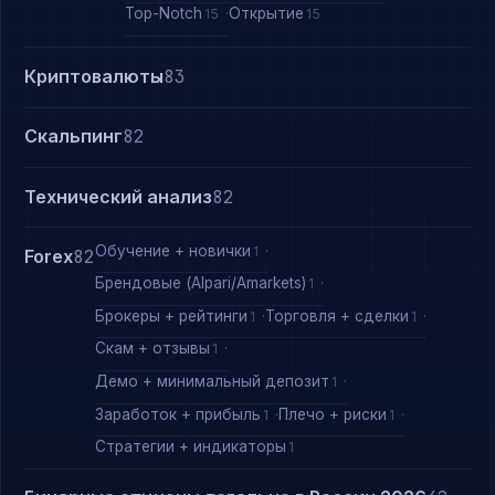
Top-Notch
Открытие
15
15
Криптовалюты
83
Скальпинг
82
Технический анализ
82
Обучение + новички
1
Forex
82
Брендовые (Alpari/Amarkets)
1
Брокеры + рейтинги
Торговля + сделки
1
1
Скам + отзывы
1
Демо + минимальный депозит
1
Заработок + прибыль
Плечо + риски
1
1
Стратегии + индикаторы
1