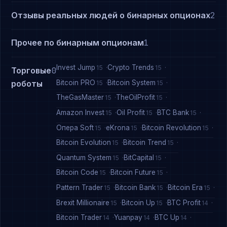
Отзывы реальных людей о бинарных опционах
2
Прочее по бинарным опционам
1
Invest Jump
Crypto Trends
15
15
Торговые
0
Bitcoin PRO
Bitcoin System
роботы
15
15
TheGasMaster
TheOilProfit
15
15
Amazon Invest
Oil Profit
BTC Bank
15
15
15
Опера Soft
eKrona
Bitcoin Revolution
15
15
15
Bitcoin Evolution
Bitcoin Trend
15
15
Quantum System
BitCapital
15
15
Bitcoin Code
Bitcoin Future
15
15
Pattern Trader
Bitcoin Bank
Bitcoin Era
15
15
15
Brexit Millionaire
Bitcoin Up
BTC Profit
15
15
14
Bitcoin Trader
Yuanpay
BTC Up
14
14
14