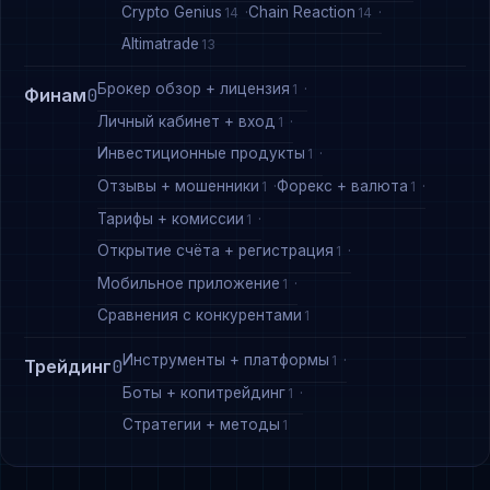
Crypto Genius
Chain Reaction
14
14
Altimatrade
13
Брокер обзор + лицензия
1
Финам
0
Личный кабинет + вход
1
Инвестиционные продукты
1
Отзывы + мошенники
Форекс + валюта
1
1
Тарифы + комиссии
1
Открытие счёта + регистрация
1
Мобильное приложение
1
Сравнения с конкурентами
1
Инструменты + платформы
1
Трейдинг
0
Боты + копитрейдинг
1
Стратегии + методы
1