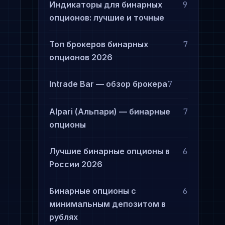
Индикаторы для бинарных
9
опционов: лучшие и точные
Топ брокеров бинарных
7
опционов 2026
Intrade Bar — обзор брокера
7
Alpari (Альпари) — бинарные
7
опционы
Лучшие бинарные опционы в
6
России 2026
Бинарные опционы с
6
минимальным депозитом в
рублях