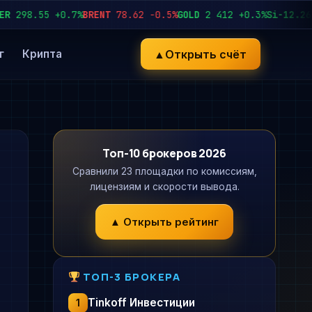
298.55
+0.7%
BRENT
78.62
−0.5%
GOLD
2 412
+0.3%
Si-12.26
92
▲
Открыть счёт
г
Крипта
Топ-10 брокеров 2026
Сравнили 23 площадки по комиссиям,
лицензиям и скорости вывода.
▲ Открыть рейтинг
ТОП-3 БРОКЕРА
Tinkoff Инвестиции
1