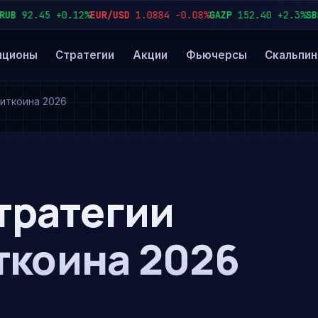
92.45
+0.12%
EUR/USD
1.0884
−0.08%
GAZP
152.40
+2.3%
SBER
пционы
Стратегии
Акции
Фьючерсы
Скальпин
биткоина 2026
стратегии
ткоина 2026