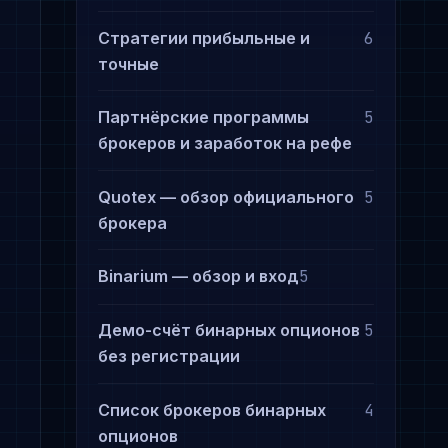
Стратегии прибыльные и
6
точные
Партнёрские программы
5
брокеров и заработок на рефе
Quotex — обзор официального
5
брокера
о
Binarium — обзор и вход
5
Демо-счёт бинарных опционов
5
без регистрации
Список брокеров бинарных
4
опционов