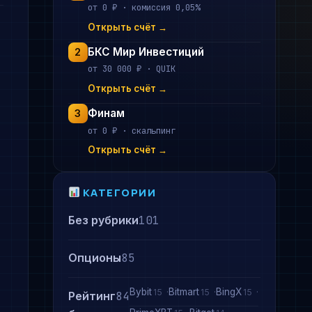
от 0 ₽ · комиссия 0,05%
Открыть счёт →
БКС Мир Инвестиций
2
от 30 000 ₽ · QUIK
Открыть счёт →
Финам
3
от 0 ₽ · скальпинг
Открыть счёт →
КАТЕГОРИИ
Без рубрики
101
Опционы
85
Bybit
Bitmart
BingX
15
15
15
Рейтинг
84