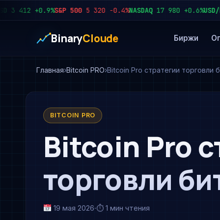
3 412
+0.9%
S&P 500
5 320
−0.4%
NASDAQ
17 980
+0.6%
USD/RUB
Binary
Cloude
Биржи
О
Главная
Bitcoin PRO
Bitcoin Pro стратегии торговли 
BITCOIN PRO
Bitcoin Pro 
торговли би
19 мая 2026
·
⏱ 1 мин чтения