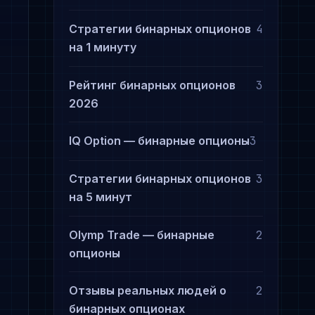
Стратегии бинарных опционов
4
на 1 минуту
Рейтинг бинарных опционов
3
2026
IQ Option — бинарные опционы
3
Стратегии бинарных опционов
3
на 5 минут
Olymp Trade — бинарные
2
опционы
Отзывы реальных людей о
2
бинарных опционах