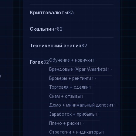
Криптовалюты
83
Скальпинг
82
Технический анализ
82
Обучение + новички
1
Forex
82
Брендовые (Alpari/Amarkets)
1
л
Брокеры + рейтинги
1
Торговля + сделки
1
Скам + отзывы
1
Демо + минимальный депозит
1
Заработок + прибыль
1
Плечо + риски
1
Стратегии + индикаторы
1