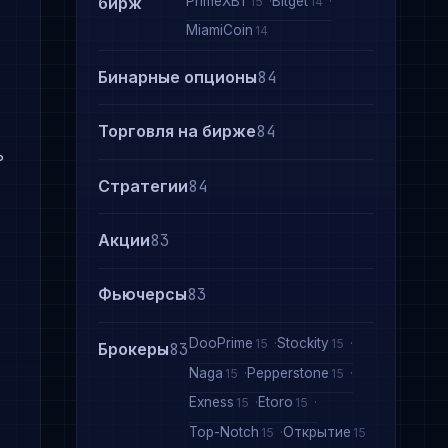
PrimeXBT
Bitget
бирж
15
14
MiamiCoin
14
Бинарные опционы
84
Торговля на бирже
84
ь
Стратегии
84
Акции
83
Фьючерсы
83
DooPrime
Stockity
15
15
Брокеры
83
Naga
Pepperstone
15
15
Exness
Etoro
15
15
Top-Notch
Открытие
15
15