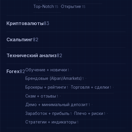
Top-Notch
Открытие
15
15
Криптовалюты
83
Скальпинг
82
Технический анализ
82
Обучение + новички
1
Forex
82
Брендовые (Alpari/Amarkets)
1
Брокеры + рейтинги
Торговля + сделки
1
1
Скам + отзывы
1
Демо + минимальный депозит
1
Заработок + прибыль
Плечо + риски
1
1
Стратегии + индикаторы
1