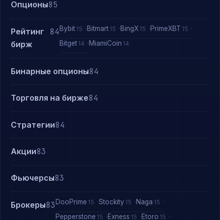
Опционы
85
Bybit
Bitmart
BingX
PrimeXBT
15
15
15
15
Рейтинг
84
Bitget
MiamiCoin
бирж
14
14
Бинарные опционы
84
Торговля на бирже
84
Стратегии
84
Акции
83
Фьючерсы
83
DooPrime
Stockity
Naga
15
15
15
Брокеры
83
Pepperstone
Exness
Etoro
15
15
15