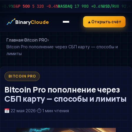
9%
S&P 500
5 320
−0.4%
NASDAQ
17 980
+0.6%
USD/RUB
92.45
+0
Binary
Cloude
▲
Открыть счёт
Главная
Bitcoin PRO
Bitcoin Pro пополнение через СБП карту — способы и
лимиты
BITCOIN PRO
Bitcoin Pro пополнение через
СБП карту — способы и лимиты
22 мая 2026
·
⏱ 1 мин чтения