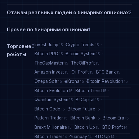
Отзывы реальных людей о бинарных опционах
2
Прочее по бинарным опционам
1
Invest Jump
Crypto Trends
15
15
Торговые
0
Bitcoin PRO
Bitcoin System
роботы
15
15
TheGasMaster
TheOilProfit
15
15
Amazon Invest
Oil Profit
BTC Bank
15
15
15
Опера Soft
eKrona
Bitcoin Revolution
15
15
15
Bitcoin Evolution
Bitcoin Trend
15
15
Quantum System
BitCapital
15
15
Bitcoin Code
Bitcoin Future
15
15
Pattern Trader
Bitcoin Bank
Bitcoin Era
15
15
15
Brexit Millionaire
Bitcoin Up
BTC Profit
15
15
14
Bitcoin Trader
Yuanpay
BTC Up
14
14
14