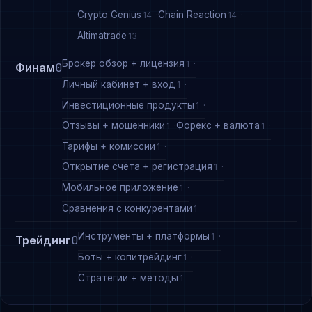
Crypto Genius
Chain Reaction
14
14
Altimatrade
13
Брокер обзор + лицензия
1
Финам
0
Личный кабинет + вход
1
Инвестиционные продукты
1
Отзывы + мошенники
Форекс + валюта
1
1
Тарифы + комиссии
1
Открытие счёта + регистрация
1
Мобильное приложение
1
Сравнения с конкурентами
1
Инструменты + платформы
1
Трейдинг
0
Боты + копитрейдинг
1
Стратегии + методы
1