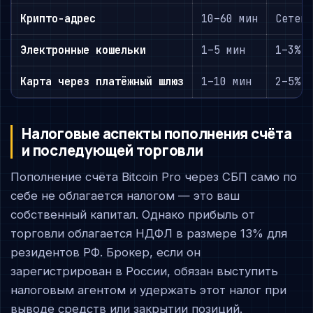
Крипто-адрес
10–60 мин
Сетев
Электронные кошельки
1–5 мин
1–3%
Карта через платёжный шлюз
1–10 мин
2–5%
Налоговые аспекты пополнения счёта
и последующей торговли
Пополнение счёта Bitcoin Pro через СБП само по
себе не облагается налогом — это ваш
собственный капитал. Однако прибыль от
торговли облагается НДФЛ в размере 13% для
резидентов РФ. Брокер, если он
зарегистрирован в России, обязан выступить
налоговым агентом и удержать этот налог при
выводе средств или закрытии позиций.