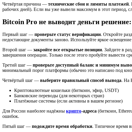
Четвёртая причина —
технические сбои и лимиты платежей
.
рабочих дней). Если вы уже вывели максимум в этот период, с
Bitcoin Pro не выводит деньги решение
Первый шаг —
проверьте статус верификации
. Откройте раз
недостающие документы заново. Используйте яркое освещение 
Второй шаг —
закройте все открытые позиции
. Зайдите в р
завершения операции. Только после этого пробуйте вывести сре
Третий шаг —
проверьте доступный баланс и минимум выво
минимальный порог платформы (обычно это написано под кнопк
Четвёртый шаг —
выберите правильный способ вывода
. На 
Криптовалютные кошельки (биткоин, эфир, USDT)
Банковские переводы (для некоторых стран)
Платёжные системы (если активны в вашем регионе)
Для России наиболее надёжны
крипто
-адреса
(биткоин, Ether
ошибок.
Пятый шаг —
подождите время обработки
. Типичное время вы