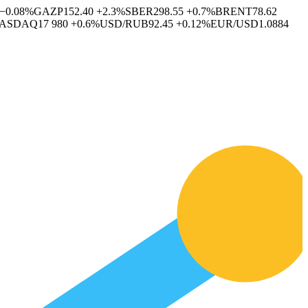
−0.08%
GAZP
152.40
+2.3%
SBER
298.55
+0.7%
BRENT
78.62
ASDAQ
17 980
+0.6%
USD/RUB
92.45
+0.12%
EUR/USD
1.0884