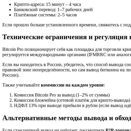
Крипто-адреса: 15 минут – 4 часа
Банковский перевод: 1–7 рабочих дней
Платёжные системы: 2–5 часов
Если прошло больше установленного времени, свяжитесь с подд
Технические ограничения и регуляция
Bitcoin Pro позиционирует себя как площадка для торговли кр
регулируется международными органами (IFMRRC или аналогич
Если вы находитесь в России, убедитесь, что способ вывода с
правовой зоне неопределённости, но сам вывод биткоина на 
России).
Также учитывайте
коммиссии на каждом уровне
:
Комиссия Bitcoin Pro за вывод (1–2% от суммы)
Комиссия блокчейна (сетевой платёж для крипто-вывода)
НДФЛ 13% при выводе прибыли в рубли (если вывод идёт
Альтернативные методы вывода и обхо
Если стандартный вывод не работает, рассмотрите
P2P-торгов