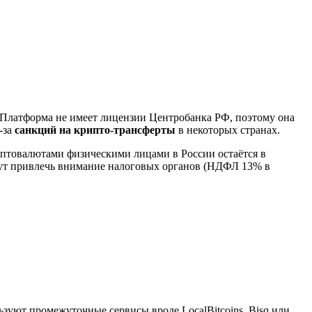
я. Платформа не имеет лицензии Центробанка РФ, поэтому она
-за
санкций на крипто-трансферты
в некоторых странах.
криптовалютами физическими лицами в России остаётся в
гут привлечь внимание налоговых органов (НДФЛ 13% в
льзуют промежуточные сервисы вроде LocalBitcoins, Bisq или