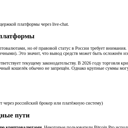
ержкой платформы через live-chat.
 платформы
иптовалютами, но её правовой статус в России требует внимани
ными). Это значит, что вывод средств может быть осложнён из
оответствует текущему законодательству. В 2026 году торговля 
личный кошелёк обычно не запрещён. Однако крупные суммы мо
 через российский брокер или платёжную систему)
дные пути
лю криптовалютами
. Некоторые пользователи Bitcoin Pro испо