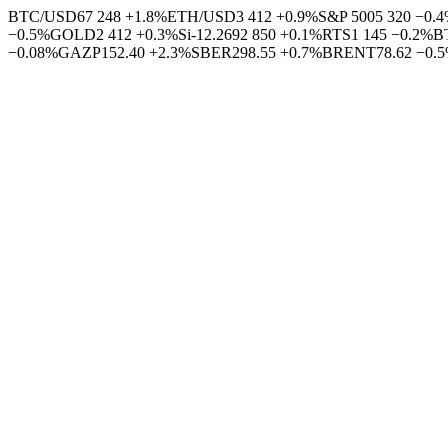
BTC/USD
67 248
+1.8%
ETH/USD
3 412
+0.9%
S&P 500
5 320
−0.
−0.5%
GOLD
2 412
+0.3%
Si-12.26
92 850
+0.1%
RTS
1 145
−0.2%
B
−0.08%
GAZP
152.40
+2.3%
SBER
298.55
+0.7%
BRENT
78.62
−0.