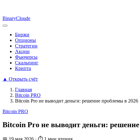
Binary
Cloude
Биржи
Опционы
Стратегии
Акции
Фьючерсы
Скальпинг
Крипта
▲
Открыть счёт
Главная
Bitcoin PRO
Bitcoin Pro не выводит деньги: решение проблемы в 2026
Bitcoin PRO
Bitcoin Pro не выводит деньги: решени
📅
19 мая 2026
·
⏱ 1 мин чтения