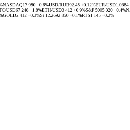
4%
NASDAQ
17 980
+0.6%
USD/RUB
92.45
+0.12%
EUR/USD
1.0884
TC/USD
67 248
+1.8%
ETH/USD
3 412
+0.9%
S&P 500
5 320
−0.4%
N
5%
GOLD
2 412
+0.3%
Si-12.26
92 850
+0.1%
RTS
1 145
−0.2%