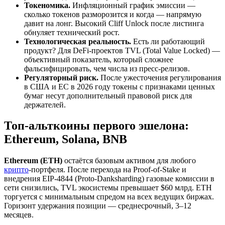
Токеномика.
Инфляционный график эмиссии —
сколько токенов разморозится и когда — напрямую
давит на лонг. Высокий Cliff Unlock после листинга
обнуляет технический рост.
Технологическая реальность.
Есть ли работающий
продукт? Для DeFi-проектов TVL (Total Value Locked) —
объективный показатель, который сложнее
фальсифицировать, чем числа из пресс-релизов.
Регуляторный риск.
После ужесточения регулирования
в США и ЕС в 2026 году токены с признаками ценных
бумаг несут дополнительный правовой риск для
держателей.
Топ-альткоины первого эшелона:
Ethereum, Solana, BNB
Ethereum (ETH)
остаётся базовым активом для любого
крипто
-портфеля. После перехода на Proof-of-Stake и
внедрения EIP-4844 (Proto-Danksharding) газовые комиссии в
сети снизились, TVL экосистемы превышает $60 млрд. ETH
торгуется с минимальным спредом на всех ведущих биржах.
Горизонт удержания позиции — среднесрочный, 3–12
месяцев.