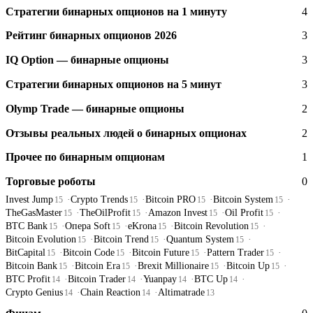
Стратегии бинарных опционов на 1 минуту
4
Рейтинг бинарных опционов 2026
3
IQ Option — бинарные опционы
3
Стратегии бинарных опционов на 5 минут
3
Olymp Trade — бинарные опционы
2
Отзывы реальных людей о бинарных опционах
2
Прочее по бинарным опционам
1
Торговые роботы
0
Invest Jump
Crypto Trends
Bitcoin PRO
Bitcoin System
15
15
15
15
TheGasMaster
TheOilProfit
Amazon Invest
Oil Profit
15
15
15
15
BTC Bank
Опера Soft
eKrona
Bitcoin Revolution
15
15
15
15
Bitcoin Evolution
Bitcoin Trend
Quantum System
15
15
15
BitCapital
Bitcoin Code
Bitcoin Future
Pattern Trader
15
15
15
15
Bitcoin Bank
Bitcoin Era
Brexit Millionaire
Bitcoin Up
15
15
15
15
BTC Profit
Bitcoin Trader
Yuanpay
BTC Up
14
14
14
14
Crypto Genius
Chain Reaction
Altimatrade
14
14
13