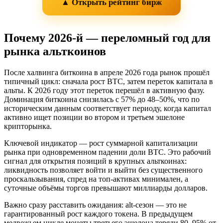
▲ Открыть рейтинг бирж
Почему 2026-й — переломный год для
рынка альткоинов
После халвинга биткоина в апреле 2026 года рынок прошёл
типичный цикл: сначала рост BTC, затем переток капитала в
альты. К 2026 году этот переток перешёл в активную фазу.
Доминация биткоина снизилась с 57% до 48–50%, что по
историческим данным соответствует периоду, когда капитал
активно ищет позиции во втором и третьем эшелоне
крипторынка.
Ключевой индикатор — рост суммарной капитализации
рынка при одновременном падении доли BTC. Это рабочий
сигнал для открытия позиций в крупных альткоинах:
ликвидность позволяет войти и выйти без существенного
проскальзывания, спред на топ-активах минимален, а
суточные объёмы торгов превышают миллиарды долларов.
Важно сразу расставить ожидания: alt-сезон — это не
гарантированный рост каждого токена. В предыдущем
медвежьем цикле монеты третьего эшелона теряли 80–95% от