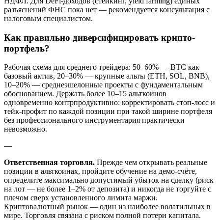
НДФЛ. Для DeFi-доходов (стейкинг, yield farming) единых
разъяснений ФНС пока нет — рекомендуется консультация с
налоговым специалистом.
Как правильно диверсифицировать крипто-
портфель?
Рабочая схема для среднего трейдера: 50–60% — BTC как
базовый актив, 20–30% — крупные альты (ETH, SOL, BNB),
10–20% — среднеэшелонные проекты с фундаментальным
обоснованием. Держать более 10–15 альткоинов
одновременно контрпродуктивно: корректировать стоп-лосс и
тейк-профит по каждой позиции при такой ширине портфеля
без профессионального инструментария практически
невозможно.
—
Ответственная торговля.
Прежде чем открывать реальные
позиции в альткоинах, пройдите обучение на демо-счёте,
определите максимально допустимый убыток на сделку (риск
на лот — не более 1–2% от депозита) и никогда не торгуйте с
плечом сверх установленного лимита маржи.
Криптовалютный рынок — один из наиболее волатильных в
мире. Торговля связана с риском полной потери капитала.