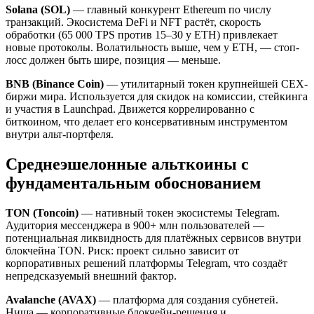
Solana (SOL)
— главный конкурент Ethereum по числу
транзакций. Экосистема DeFi и NFT растёт, скорость
обработки (65 000 TPS против 15–30 у ETH) привлекает
новые протоколы. Волатильность выше, чем у ETH, — стоп-
лосс должен быть шире, позиция — меньше.
BNB (Binance Coin)
— утилитарный токен крупнейшей CEX-
биржи мира. Используется для скидок на комиссии, стейкинга
и участия в Launchpad. Движется коррелированно с
биткоином, что делает его консервативным инструментом
внутри альт-портфеля.
Среднеэшелонные альткоины с
фундаментальным обоснованием
TON (Toncoin)
— нативный токен экосистемы Telegram.
Аудитория мессенджера в 900+ млн пользователей —
потенциальная ликвидность для платёжных сервисов внутри
блокчейна TON. Риск: проект сильно зависит от
корпоративных решений платформы Telegram, что создаёт
непредсказуемый внешний фактор.
Avalanche (AVAX)
— платформа для создания субнетей.
Ниша — корпоративные блокчейн-решения и