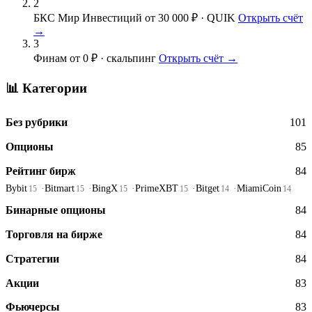
2
БКС Мир Инвестиций
от 30 000 ₽ · QUIK
Открыть счёт
→
3
Финам
от 0 ₽ · скальпинг
Открыть счёт →
📊 Категории
Без рубрики
101
Опционы
85
Рейтинг бирж
84
Bybit
Bitmart
BingX
PrimeXBT
Bitget
MiamiCoin
15
15
15
15
14
14
Бинарные опционы
84
Торговля на бирже
84
Стратегии
84
Акции
83
Фьючерсы
83